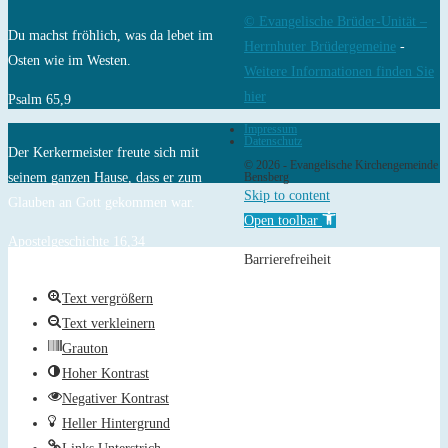
© Evangelische Brüder-Unität –
Du machst fröhlich, was da lebet im
Herrnhuter Brüdergemeine
-
Osten wie im Westen.
Weitere Informationen finden Sie
hier
Psalm 65,9
Impressum
Datenschutz
Der Kerkermeister freute sich mit
© 2026 - Evangelische Kirchengemeinde
seinem ganzen Hause, dass er zum
Bensberg
Skip to content
Glauben an Gott gekommen war.
Open toolbar
Apostelgeschichte 16,34
Barrierefreiheit
Text vergrößern
Text verkleinern
Grauton
Hoher Kontrast
Negativer Kontrast
Heller Hintergrund