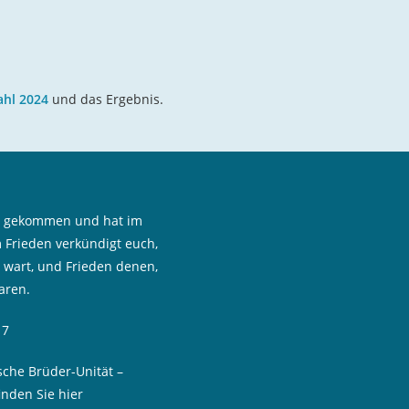
ahl 2024
und das Ergebnis.
st gekommen und hat im
 Frieden verkündigt euch,
n wart, und Frieden denen,
aren.
17
sche Brüder-Unität –
inden Sie hier