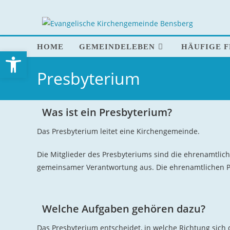
Zum
Inhalt
springen
HOME
GEMEINDELEBEN
HÄUFIGE 
Open toolbar
Presbyterium
Was ist ein Presbyterium?
Das Presbyterium leitet eine Kirchengemeinde.
Die Mitglieder des Presbyteriums sind die ehrenamtlic
gemeinsamer Verantwortung aus. Die ehrenamtlichen P
Welche Aufgaben gehören dazu?
Das Presbyterium entscheidet, in welche Richtung sich 