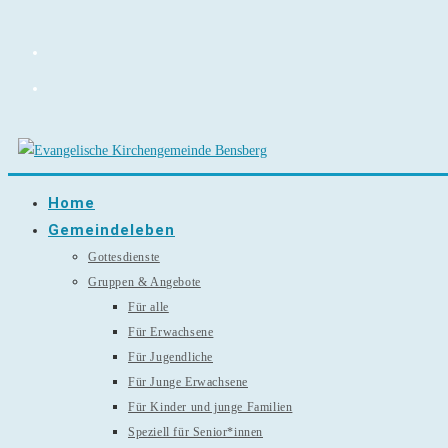
Zum
Inhalt
springen
Home
Gemeindeleben
Gottesdienste
Gruppen & Angebote
Für alle
Für Erwachsene
Für Jugendliche
Für Junge Erwachsene
Für Kinder und junge Familien
Speziell für Senior*innen