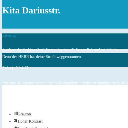
Kita Dariusstr.
Losung
Jauchze, du Tochter Zion! Frohlocke, Israel! Freue dich und sei fröhlich vo
Denn der HERR hat deine Strafe weggenommen.
Zefanja 3,14-15
Christus ist gekommen und hat im Evangelium Frieden verkündigt euch, die i
nahe waren.
Epheser 2,17
Grauton
Hoher Kontrast