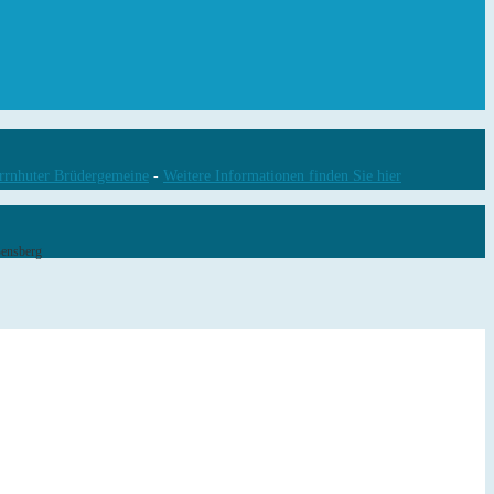
rrnhuter Brüdergemeine
-
Weitere Informationen finden Sie hier
Bensberg