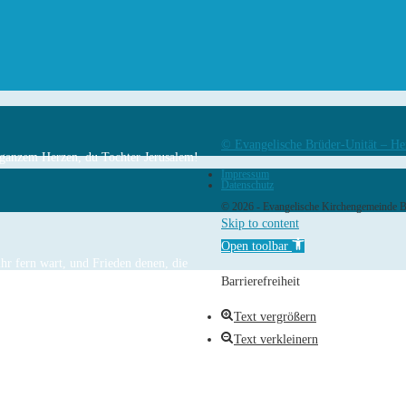
© Evangelische Brüder-Unität – He
n ganzem Herzen, du Tochter Jerusalem!
Impressum
Datenschutz
© 2026 - Evangelische Kirchengemeinde 
Skip to content
Open toolbar
hr fern wart, und Frieden denen, die
Barrierefreiheit
Text vergrößern
Text verkleinern