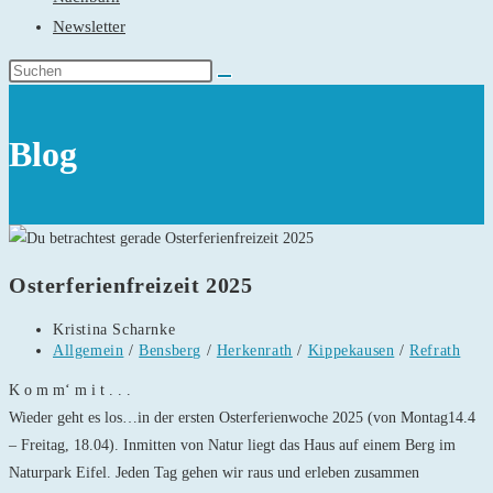
Newsletter
Blog
Osterferienfreizeit 2025
Beitrags-
Kristina Scharnke
Autor:
Beitrags-
Allgemein
/
Bensberg
/
Herkenrath
/
Kippekausen
/
Refrath
Kategorie:
K o m m‘ m i t . . .
Wieder geht es los…in der ersten Osterferienwoche 2025 (von Montag14.4
– Freitag, 18.04). Inmitten von Natur liegt das Haus auf einem Berg im
Naturpark Eifel. Jeden Tag gehen wir raus und erleben zusammen