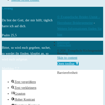
Losung
© Evangelische Brüder-Unität –
Du bist der Gott, der mir hilft; täglich
Herrnhuter Brüdergemeine
-
harre ich auf dich.
Weitere Informationen finden Sie
hier
Psalm 25,5
Impressum
Datenschutz
Bittet, so wird euch gegeben; suchet,
© 2026 - Evangelische Kirchengemeinde
so werdet ihr finden; klopfet an, so
Bensberg
Skip to content
wird euch aufgetan.
Open toolbar
Matthäus 7,7
Barrierefreiheit
Text vergrößern
Text verkleinern
Grauton
Hoher Kontrast