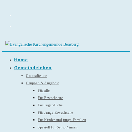
Zum
Inhalt
springen
Home
Gemeindeleben
Gottesdienste
Gruppen & Angebote
Für alle
Für Erwachsene
Für Jugendliche
Für Junge Erwachsene
Für Kinder und junge Familien
Speziell für Senior*innen