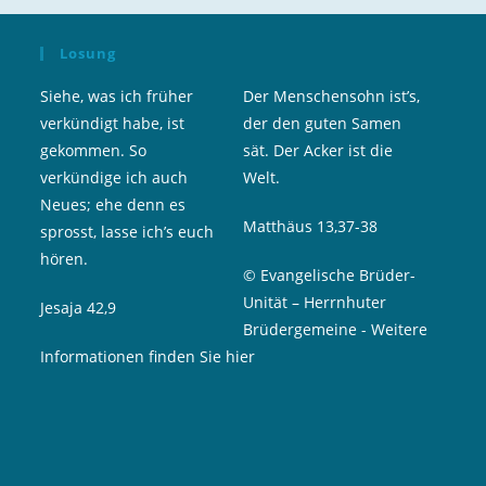
Losung
Siehe, was ich früher
Der Menschensohn ist’s,
verkündigt habe, ist
der den guten Samen
gekommen. So
sät. Der Acker ist die
verkündige ich auch
Welt.
Neues; ehe denn es
Matthäus 13,37-38
sprosst, lasse ich’s euch
hören.
© Evangelische Brüder-
Unität – Herrnhuter
Jesaja 42,9
Brüdergemeine
-
Weitere
Informationen finden Sie hier