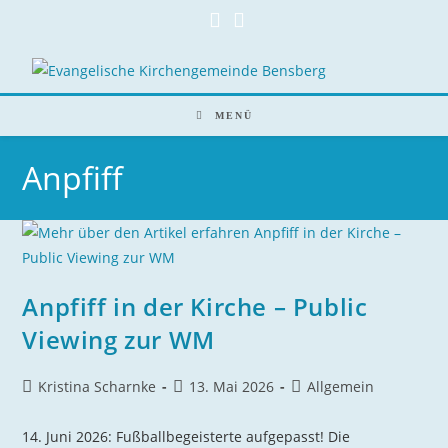
Zum
Inhalt
springen
MENÜ
Anpfiff
Anpfiff in der Kirche – Public
Viewing zur WM
Beitrags-
Beitrag
Beitrags-
Kristina Scharnke
13. Mai 2026
Allgemein
Autor:
veröffentlicht:
Kategorie:
14. Juni 2026: Fußballbegeisterte aufgepasst! Die