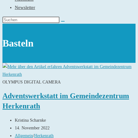
Newsletter
Basteln
OLYMPUS DIGITAL CAMERA
Adventswerkstatt im Gemeindezentrum
Herkenrath
Beitrags-
Kristina Scharnke
Autor:
Beitrag
14. November 2022
veröffentlicht:
Beitrags-
Allgemein
/
Herkenrath