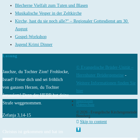
Blecherne Vielfalt zum Tuten und Blasen
Musikalische Vesper in der Zeltkirche
Kirche, hast du sie noch alle?“ – Regionaler Gottesdienst am 30.
August
Gospel-Workshop
Jugend Krimi Dinner
Losung
© Evangelische Brüder-Unität –
Jauchze, du Tochter Zion! Frohlocke,
Herrnhuter Brüdergemeine
-
Israel! Freue dich und sei fröhlich
Weitere Informationen finden Sie
von ganzem Herzen, du Tochter
hier
Jerusalem! Denn der HERR hat deine
Impressum
Strafe weggenommen.
Datenschutz
© 2026 - Evangelische Kirchengemeinde
Zefanja 3,14-15
Bensberg
Skip to content
Open toolbar
Christus ist gekommen und hat im
Evangelium Frieden verkündigt euch,