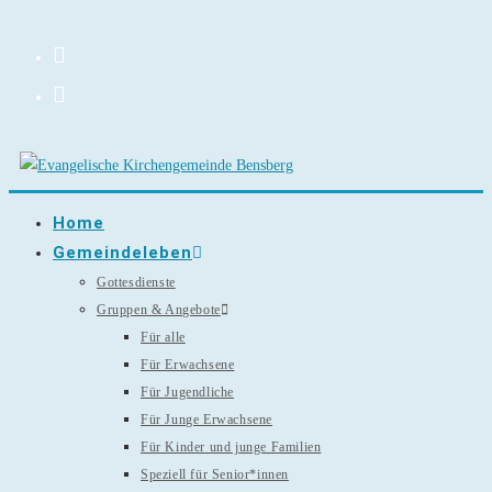
Zum
Inhalt
springen
Home
Gemeindeleben
Gottesdienste
Gruppen & Angebote
Für alle
Für Erwachsene
Für Jugendliche
Für Junge Erwachsene
Für Kinder und junge Familien
Speziell für Senior*innen