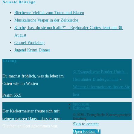
Neueste Beiträge
Blecherne Vielfalt zum Tuten und Blasen
Musikalische Vesper in der Zeltkirche
Kirche, hast du sie noch alle?“ – Regionaler Gottesdienst am 30.
August
Gospel-Workshop
Jugend Krimi Dinner
Losung
© Evangelische Brüder-Unität –
Du machst fröhlich, was da lebet im
Herrnhuter Brüdergemeine
-
Osten wie im Westen.
Weitere Informationen finden Sie
hier
Psalm 65,9
Impressum
Datenschutz
Der Kerkermeister freute sich mit
© 2026 - Evangelische Kirchengemeinde
seinem ganzen Hause, dass er zum
Bensberg
Skip to content
Glauben an Gott gekommen war.
Open toolbar