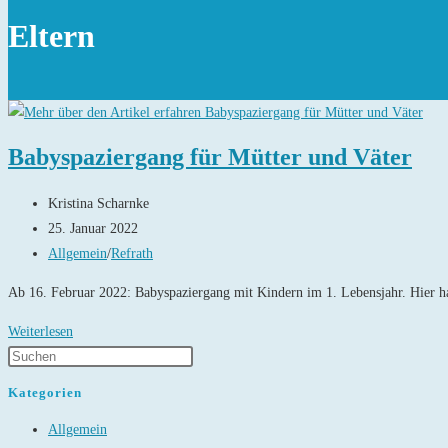
Eltern
Babyspaziergang für Mütter und Väter
Beitrags-
Kristina Scharnke
Autor:
Beitrag
25. Januar 2022
veröffentlicht:
Beitrags-
Allgemein
/
Refrath
Kategorie:
Ab 16. Februar 2022: Babyspaziergang mit Kindern im 1. Lebensjahr. Hier ha
Babyspaziergang
Weiterlesen
für
Mütter
Kategorien
und
Allgemein
Väter