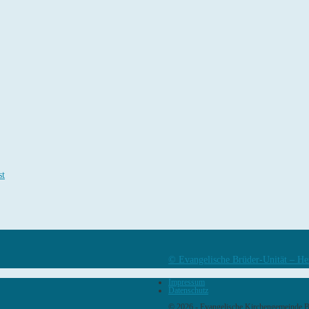
st
© Evangelische Brüder-Unität – He
Impressum
Datenschutz
© 2026 - Evangelische Kirchengemeinde 