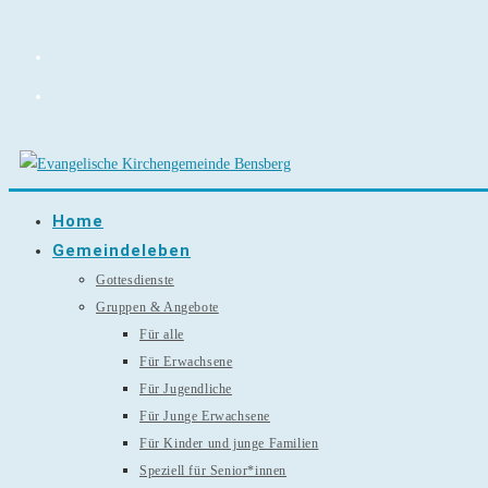
Zum
Inhalt
springen
Home
Gemeindeleben
Gottesdienste
Gruppen & Angebote
Für alle
Für Erwachsene
Für Jugendliche
Für Junge Erwachsene
Für Kinder und junge Familien
Speziell für Senior*innen