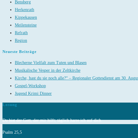
Bensberg
Herkenrath
Kippekausen
Meilensteine
Refrath
Region
Neueste Beiträge
Blecherne Vielfalt zum Tuten und Blasen
Musikalische Vesper in der Zeltkirche
Kirche, hast du sie noch alle?“ – Regionaler Gottesdienst am 30. Augu
Gospel-Workshop
Jugend Krimi Dinner
Losung
Du bist der Gott, der mir hilft; täglich harre ich auf dich.
Psalm 25,5