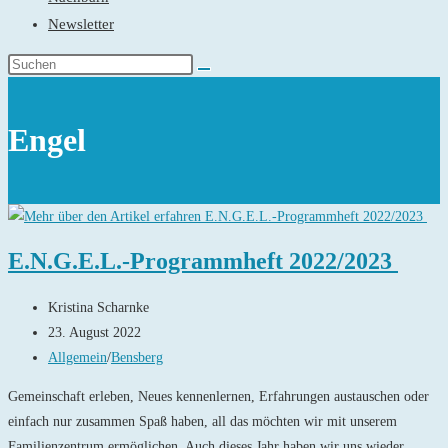
Newsletter
Engel
E.N.G.E.L.-Programmheft 2022/2023
Beitrags-
Kristina Scharnke
Autor:
Beitrag
23. August 2022
veröffentlicht:
Beitrags-
Allgemein
/
Bensberg
Kategorie:
Gemeinschaft erleben, Neues kennenlernen, Erfahrungen austauschen oder
einfach nur zusammen Spaß haben, all das möchten wir mit unserem
Familienzentrum ermöglichen. Auch dieses Jahr haben wir uns wieder