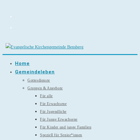
Zum
Inhalt
springen
Home
Gemeindeleben
Gottesdienste
Gruppen & Angebote
Für alle
Für Erwachsene
Für Jugendliche
Für Junge Erwachsene
Für Kinder und junge Familien
Speziell für Senior*innen