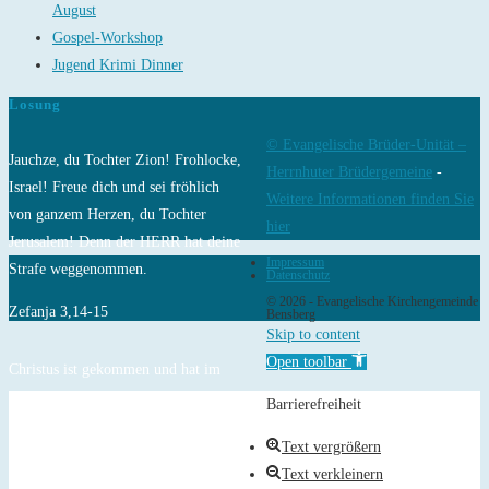
August
Gospel-Workshop
Jugend Krimi Dinner
Losung
© Evangelische Brüder-Unität –
Jauchze, du Tochter Zion! Frohlocke,
Herrnhuter Brüdergemeine
-
Israel! Freue dich und sei fröhlich
Weitere Informationen finden Sie
von ganzem Herzen, du Tochter
hier
Jerusalem! Denn der HERR hat deine
Impressum
Strafe weggenommen.
Datenschutz
© 2026 - Evangelische Kirchengemeinde
Zefanja 3,14-15
Bensberg
Skip to content
Open toolbar
Christus ist gekommen und hat im
Evangelium Frieden verkündigt euch,
Barrierefreiheit
die ihr fern wart, und Frieden denen,
Text vergrößern
die nahe waren.
Text verkleinern