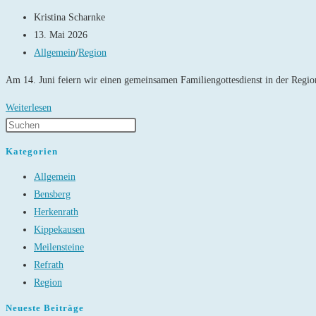
Rösrath!
Beitrags-
Kristina Scharnke
Autor:
Beitrag
13. Mai 2026
veröffentlicht:
Beitrags-
Allgemein
/
Region
Kategorie:
Am 14. Juni feiern wir einen gemeinsamen Familiengottesdienst in der Regio
Regionaler
Weiterlesen
Familiengottesdienst
in
Kategorien
Delling
Allgemein
Bensberg
Herkenrath
Kippekausen
Meilensteine
Refrath
Region
Neueste Beiträge