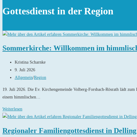
Gottesdienst in der Region
Sommerkirche: Willkommen im himmlisch
Beitrags-
Kristina Scharnke
Autor:
Beitrag
9. Juli 2026
veröffentlicht:
Beitrags-
Allgemein
/
Region
Kategorie:
19. Juli 2026. Die Ev. Kirchengemeinde Volberg-Forsbach-Rösrath lädt zum 
einem himmlischen…
Sommerkirche:
Weiterlesen
Willkommen
im
Regionaler Familiengottesdienst in Delling
himmlischen