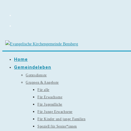
Zum
Inhalt
springen
Home
Gemeindeleben
Gottesdienste
Gruppen & Angebote
Für alle
Für Erwachsene
Für Jugendliche
Für Junge Erwachsene
Für Kinder und junge Familien
Speziell für Senior*innen