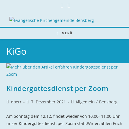
Zum
Inhalt
springen
MENÜ
KiGo
Kindergottesdienst per Zoom
Beitrags-
Beitrag
Beitrags-
doerr
7. Dezember 2021
Allgemein
/
Bensberg
Autor:
veröffentlicht:
Kategorie:
Am Sonntag dem 12.12. findet wieder von 10.00- 11.00 Uhr
unser Kindergottesdienst, per Zoom statt.Wir erzählen Euch