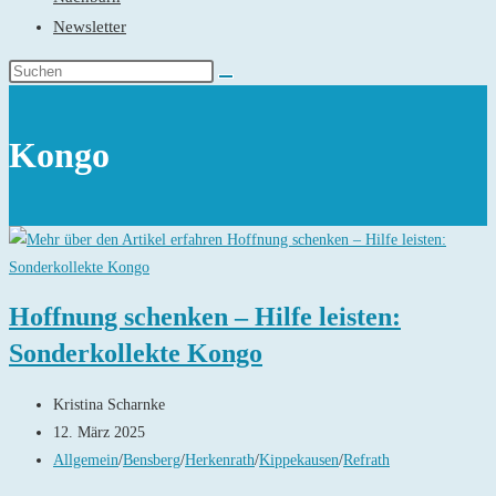
Newsletter
Kongo
Hoffnung schenken – Hilfe leisten:
Sonderkollekte Kongo
Beitrags-
Kristina Scharnke
Autor:
Beitrag
12. März 2025
veröffentlicht:
Beitrags-
Allgemein
/
Bensberg
/
Herkenrath
/
Kippekausen
/
Refrath
Kategorie: