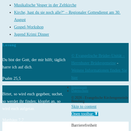
Musikalische Vesper in der Zeltkirche
Kirche, hast du sie noch alle?“ – Regionaler Gottesdienst am 30.
August
Gospel-Workshop
Jugend Krimi Dinner
Losung
© Evangelische Brüder-Unität –
Du bist der Gott, der mir hilft; täglich
Herrnhuter Brüdergemeine
-
harre ich auf dich.
Weitere Informationen finden Sie
hier
Psalm 25,5
Impressum
Datenschutz
Bittet, so wird euch gegeben; suchet,
© 2026 - Evangelische Kirchengemeinde
so werdet ihr finden; klopfet an, so
Bensberg
Skip to content
wird euch aufgetan.
Open toolbar
Matthäus 7,7
Barrierefreiheit