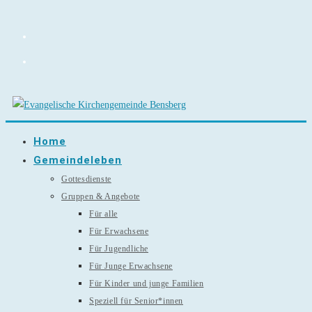
Zum
Inhalt
springen
Home
Gemeindeleben
Gottesdienste
Gruppen & Angebote
Für alle
Für Erwachsene
Für Jugendliche
Für Junge Erwachsene
Für Kinder und junge Familien
Speziell für Senior*innen