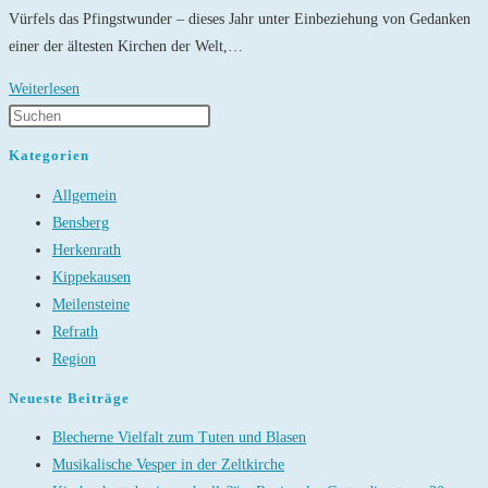
Vürfels das Pfingstwunder – dieses Jahr unter Einbeziehung von Gedanken
einer der ältesten Kirchen der Welt,…
Ökumenischer
Weiterlesen
Pfingstgottesdienst
Kategorien
Allgemein
Bensberg
Herkenrath
Kippekausen
Meilensteine
Refrath
Region
Neueste Beiträge
Blecherne Vielfalt zum Tuten und Blasen
Musikalische Vesper in der Zeltkirche