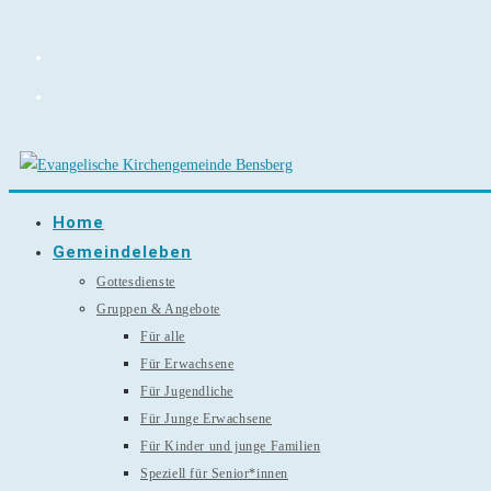
Zum
Inhalt
springen
Home
Gemeindeleben
Gottesdienste
Gruppen & Angebote
Für alle
Für Erwachsene
Für Jugendliche
Für Junge Erwachsene
Für Kinder und junge Familien
Speziell für Senior*innen