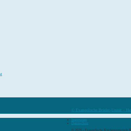
st
© Evangelische Brüder-Unität – He
Impressum
Datenschutz
© 2026 - Evangelische Kirchengemeinde 