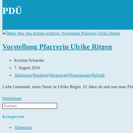
PDÜ
Vorstellung Pfarrerin Ulrike Ritgen
Beitrags-
Kristina Scharnke
Autor:
Beitrag
7. August 2024
veröffentlicht:
Beitrags-
Allgemein
/
Bensberg
/
Herkenrath
/
Kippekausen
/
Refrath
Kategorie:
Liebe Gemeinde, mein Name ist Ulrike Ritgen, 61 Jahre alt und nun neue Pfa
Vorstellung
Weiterlesen
Pfarrerin
Ulrike
Kategorien
Ritgen
Allgemein