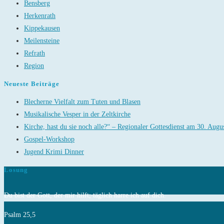
Bensberg
Herkenrath
Kippekausen
Meilensteine
Refrath
Region
Neueste Beiträge
Blecherne Vielfalt zum Tuten und Blasen
Musikalische Vesper in der Zeltkirche
Kirche, hast du sie noch alle?“ – Regionaler Gottesdienst am 30. Augu
Gospel-Workshop
Jugend Krimi Dinner
Losung
Du bist der Gott, der mir hilft; täglich harre ich auf dich.
Psalm 25,5