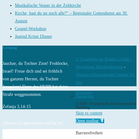
Musikalische Vesper in der Zeltkirche
Kirche, hast du sie noch alle?“ – Regionaler Gottesdienst am 30.
August
Gospel-Workshop
Jugend Krimi Dinner
Losung
© Evangelische Brüder-Unität –
Jauchze, du Tochter Zion! Frohlocke,
Herrnhuter Brüdergemeine
-
Israel! Freue dich und sei fröhlich
Weitere Informationen finden Sie
von ganzem Herzen, du Tochter
hier
Jerusalem! Denn der HERR hat deine
Impressum
Strafe weggenommen.
Datenschutz
© 2026 - Evangelische Kirchengemeinde
Zefanja 3,14-15
Bensberg
Skip to content
Open toolbar
Christus ist gekommen und hat im
Evangelium Frieden verkündigt euch,
Barrierefreiheit
die ihr fern wart, und Frieden denen,