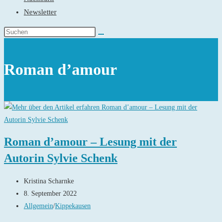
Newsletter
Roman d’amour
Roman d’amour – Lesung mit der
Autorin Sylvie Schenk
Beitrags-
Kristina Scharnke
Autor:
Beitrag
8. September 2022
veröffentlicht:
Beitrags-
Allgemein
/
Kippekausen
Kategorie: