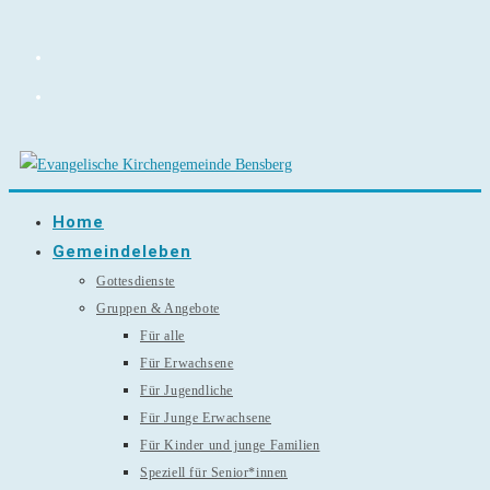
Zum
Inhalt
springen
Home
Gemeindeleben
Gottesdienste
Gruppen & Angebote
Für alle
Für Erwachsene
Für Jugendliche
Für Junge Erwachsene
Für Kinder und junge Familien
Speziell für Senior*innen