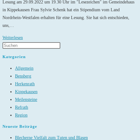
Lesung am 29.09.2022 um 19.30 Uhr im "Lesezeichen" im Gemeindehaus
in Kippekausen Frau Sylvie Schenk hat ein Stipendium vom Land
Nordrhein-Westfalen erhalten für eine Lesung. Sie hat sich entschieden,
uns,…
Roman
Weiterlesen
d’amour
–
Kategorien
Lesung
Allgemein
mit
Bensberg
der
Herkenrath
Autorin
Kippekausen
Sylvie
Meilensteine
Schenk
Refrath
Region
Neueste Beiträge
Blecherne Vielfalt zum Tuten und Blasen