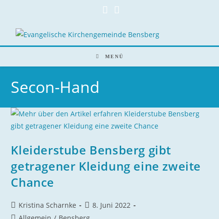
Zum
Inhalt
springen
MENÜ
Secon-Hand
Kleiderstube Bensberg gibt
getragener Kleidung eine zweite
Chance
Beitrags-
Beitrag
Kristina Scharnke
8. Juni 2022
Autor:
veröffentlicht:
Beitrags-
Allgemein
/
Bensberg