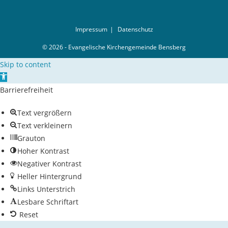
Impressum
Datenschutz
© 2026 - Evangelische Kirchengemeinde Bensberg
Skip to content
Open toolbar
Barrierefreiheit
Text vergrößern
Text verkleinern
Grauton
Hoher Kontrast
Negativer Kontrast
Heller Hintergrund
Links Unterstrich
Lesbare Schriftart
Reset