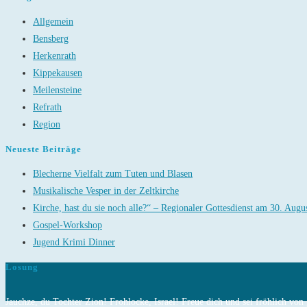
Allgemein
Bensberg
Herkenrath
Kippekausen
Meilensteine
Refrath
Region
Neueste Beiträge
Blecherne Vielfalt zum Tuten und Blasen
Musikalische Vesper in der Zeltkirche
Kirche, hast du sie noch alle?“ – Regionaler Gottesdienst am 30. Augu
Gospel-Workshop
Jugend Krimi Dinner
Losung
Jauchze, du Tochter Zion! Frohlocke, Israel! Freue dich und sei fröhlich vo