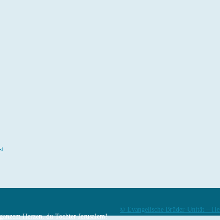
st
© Evangelische Brüder-Unität – He
n ganzem Herzen, du Tochter Jerusalem!