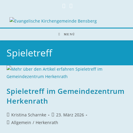
Zum
Inhalt
springen
MENÜ
Spieletreff
Spieletreff im Gemeindezentrum
Herkenrath
Beitrags-
Beitrag
Kristina Scharnke
23. März 2026
Autor:
veröffentlicht:
Beitrags-
Allgemein
/
Herkenrath
Kategorie: