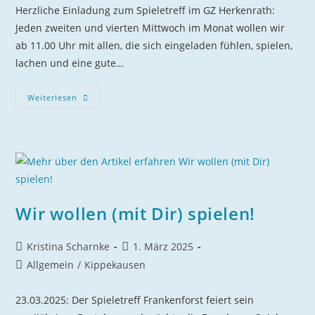
Herzliche Einladung zum Spieletreff im GZ Herkenrath:
Jeden zweiten und vierten Mittwoch im Monat wollen wir
ab 11.00 Uhr mit allen, die sich eingeladen fühlen, spielen,
lachen und eine gute…
Spieletreff
Weiterlesen
Im
Gemeindezentrum
Herkenrath
Wir wollen (mit Dir) spielen!
Beitrags-
Beitrag
Kristina Scharnke
1. März 2025
Autor:
veröffentlicht:
Beitrags-
Allgemein
/
Kippekausen
Kategorie:
23.03.2025: Der Spieletreff Frankenforst feiert sein