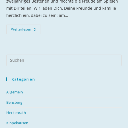
zweijähriges Bestehen und möchte die Freude am Spielen
mit Dir teilen! Wir laden Dich, Deine Freunde und Familie
herzlich ein, dabei zu sein: am…
Wir
Weiterlesen
Wollen
(mit
Dir)
Spielen!
Kategorien
Allgemein
Bensberg
Herkenrath
Kippekausen