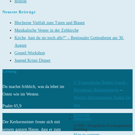
Region
Neueste Beiträge
Blecherne Vielfalt zum Tuten und Blasen
Musikalische Vesper in der Zeltkirche
Kirche, hast du sie noch alle?“ – Regionaler Gottesdienst am 30.
August
Gospel-Workshop
Jugend Krimi Dinner
Losung
© Evangelische Brüder-Unität –
Du machst fröhlich, was da lebet im
Herrnhuter Brüdergemeine
-
Osten wie im Westen.
Weitere Informationen finden Sie
hier
Psalm 65,9
Impressum
Datenschutz
Der Kerkermeister freute sich mit
© 2026 - Evangelische Kirchengemeinde
seinem ganzen Hause, dass er zum
Bensberg
Skip to content