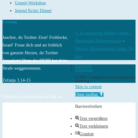
Gospel-Workshop
Jugend Krimi Dinner
Losung
© Evangelische Brüder-Unität –
Jauchze, du Tochter Zion! Frohlocke,
Herrnhuter Brüdergemeine
-
Israel! Freue dich und sei fröhlich
Weitere Informationen finden Sie
von ganzem Herzen, du Tochter
hier
Jerusalem! Denn der HERR hat deine
Impressum
Strafe weggenommen.
Datenschutz
© 2026 - Evangelische Kirchengemeinde
Zefanja 3,14-15
Bensberg
Skip to content
Open toolbar
Christus ist gekommen und hat im
Evangelium Frieden verkündigt euch,
Barrierefreiheit
die ihr fern wart, und Frieden denen,
Text vergrößern
die nahe waren.
Text verkleinern
Epheser 2,17
Grauton