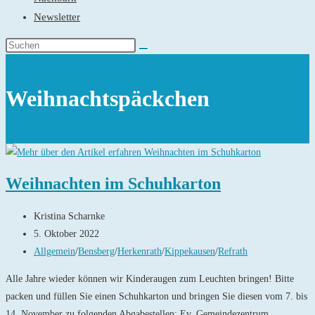
Newsletter
Weihnachtspäckchen
Weihnachten im Schuhkarton
Beitrags-
Kristina Scharnke
Autor:
Beitrag
5. Oktober 2022
veröffentlicht:
Beitrags-
Allgemein
/
Bensberg
/
Herkenrath
/
Kippekausen
/
Refrath
Kategorie:
Alle Jahre wieder können wir Kinderaugen zum Leuchten bringen! Bitte
packen und füllen Sie einen Schuhkarton und bringen Sie diesen vom 7. bis
14. November zu folgenden Abgabestellen: Ev. Gemeindezentrum…