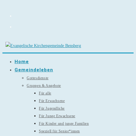
Zum
Inhalt
springen
Home
Gemeindeleben
Gottesdienste
Gruppen & Angebote
Für alle
Für Erwachsene
Für Jugendliche
Für Junge Erwachsene
Für Kinder und junge Familien
Speziell für Senior*innen