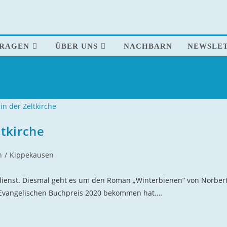
FRAGEN
ÜBER UNS
NACHBARN
NEWSLE
ltkirche
n
/
Kippekausen
tesdienst. Diesmal geht es um den Roman „Winterbienen“ von Norber
n Evangelischen Buchpreis 2020 bekommen hat.…