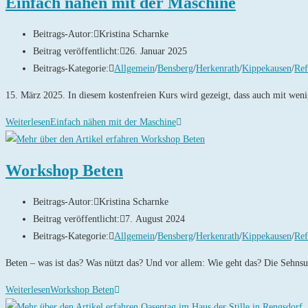
Einfach nähen mit der Maschine
Beitrags-Autor:
Kristina Scharnke
Beitrag veröffentlicht:
26. Januar 2025
Beitrags-Kategorie:
Allgemein
/
Bensberg
/
Herkenrath
/
Kippekausen
/
Ref
15. März 2025. In diesem kostenfreien Kurs wird gezeigt, dass auch mit wen
Weiterlesen
Einfach nähen mit der Maschine
Workshop Beten
Beitrags-Autor:
Kristina Scharnke
Beitrag veröffentlicht:
7. August 2024
Beitrags-Kategorie:
Allgemein
/
Bensberg
/
Herkenrath
/
Kippekausen
/
Ref
Beten – was ist das? Was nützt das? Und vor allem: Wie geht das? Die Sehns
Weiterlesen
Workshop Beten