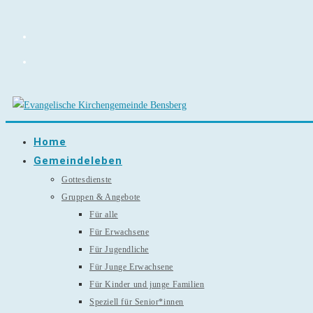
Zum
Inhalt
springen
Home
Gemeindeleben
Gottesdienste
Gruppen & Angebote
Für alle
Für Erwachsene
Für Jugendliche
Für Junge Erwachsene
Für Kinder und junge Familien
Speziell für Senior*innen