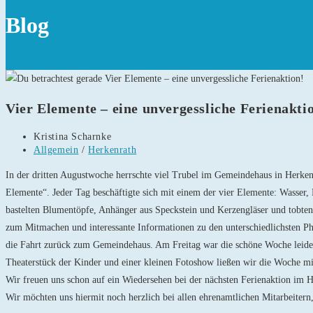
Blog
Vier Elemente – eine unvergessliche Ferienakti
Beitrags-
Kristina Scharnke
Autor:
Beitrags-
Allgemein
/
Herkenrath
Kategorie:
In der dritten Augustwoche herrschte viel Trubel im Gemeindehaus in Herken
Elemente“. Jeder Tag beschäftigte sich mit einem der vier Elemente: Wasser
bastelten Blumentöpfe, Anhänger aus Speckstein und Kerzengläser und tobte
zum Mitmachen und interessante Informationen zu den unterschiedlichsten Ph
die Fahrt zurück zum Gemeindehaus. Am Freitag war die schöne Woche leider
Theaterstück der Kinder und einer kleinen Fotoshow ließen wir die Woche mi
Wir freuen uns schon auf ein Wiedersehen bei der nächsten Ferienaktion im H
Wir möchten uns hiermit noch herzlich bei allen ehrenamtlichen Mitarbeiter