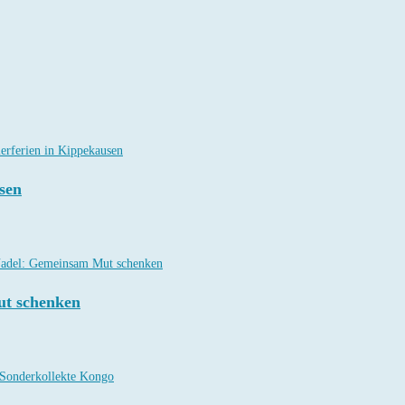
sen
ut schenken