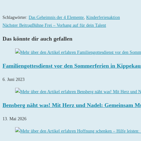
Schlagwörter
:
Das Geheimnis der 4 Elemente
,
Kinderferienaktion
Weitere
Nächster Beitrag
Bühne Frei – Vorhang auf für dein Talent
Artikel
Das könnte dir auch gefallen
ansehen
Familiengottesdienst vor den Sommerferien in Kippekau
6. Juni 2023
Bensberg näht was! Mit Herz und Nadel: Gemeinsam M
13. Mai 2026