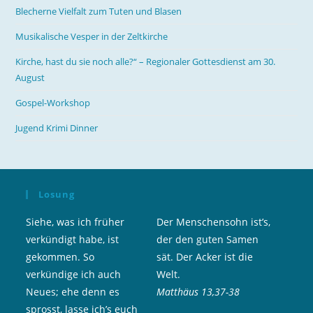
Blecherne Vielfalt zum Tuten und Blasen
Musikalische Vesper in der Zeltkirche
Kirche, hast du sie noch alle?“ – Regionaler Gottesdienst am 30.
August
Gospel-Workshop
Jugend Krimi Dinner
Losung
Siehe, was ich früher
Der Menschensohn ist’s,
verkündigt habe, ist
der den guten Samen
gekommen. So
sät. Der Acker ist die
verkündige ich auch
Welt.
Neues; ehe denn es
Matthäus 13,37-38
sprosst, lasse ich’s euch