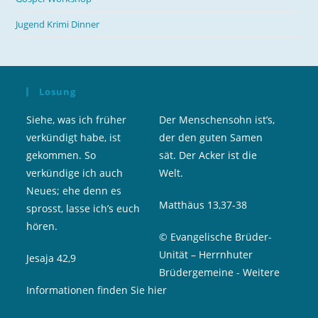
Jugend Krimi Dinner
Losung
Siehe, was ich früher
Der Menschensohn ist’s,
verkündigt habe, ist
der den guten Samen
gekommen. So
sät. Der Acker ist die
verkündige ich auch
Welt.
Neues; ehe denn es
Matthäus 13,37-38
sprosst, lasse ich’s euch
hören.
© Evangelische Brüder-
Unität – Herrnhuter
Jesaja 42,9
Brüdergemeine
-
Weitere
Informationen finden Sie hier