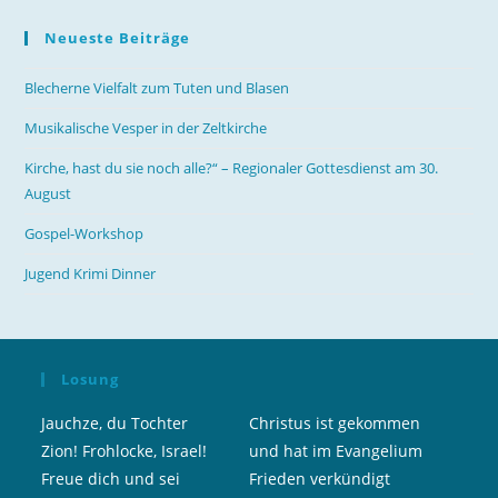
Neueste Beiträge
Blecherne Vielfalt zum Tuten und Blasen
Musikalische Vesper in der Zeltkirche
Kirche, hast du sie noch alle?“ – Regionaler Gottesdienst am 30.
August
Gospel-Workshop
Jugend Krimi Dinner
Losung
Jauchze, du Tochter
Christus ist gekommen
Zion! Frohlocke, Israel!
und hat im Evangelium
Freue dich und sei
Frieden verkündigt