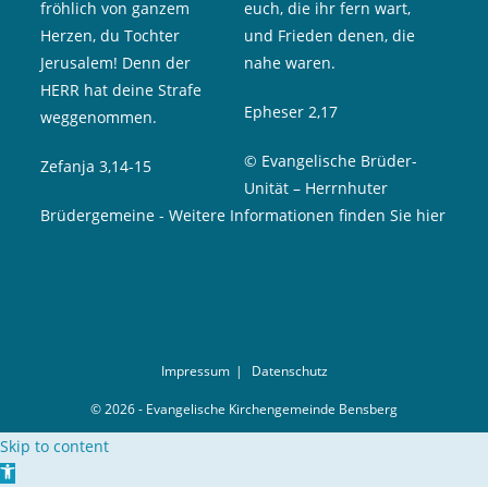
fröhlich von ganzem
euch, die ihr fern wart,
Herzen, du Tochter
und Frieden denen, die
Jerusalem! Denn der
nahe waren.
HERR hat deine Strafe
Epheser 2,17
weggenommen.
© Evangelische Brüder-
Zefanja 3,14-15
Unität – Herrnhuter
Brüdergemeine
-
Weitere Informationen finden Sie hier
Impressum
Datenschutz
© 2026 - Evangelische Kirchengemeinde Bensberg
Skip to content
Open toolbar