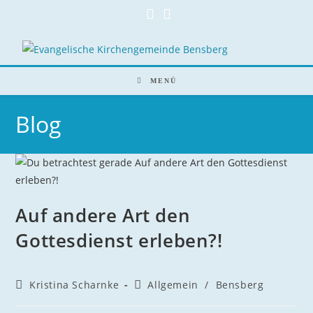
Zum
Inhalt
springen
MENÜ
Blog
Auf andere Art den
Gottesdienst erleben?!
Beitrags-
Beitrags-
Kristina Scharnke
Allgemein
/
Bensberg
Autor:
Kategorie: