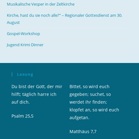
Musikalische Vesper in der Zeltkirche
Kirche, hast du sie noch alle?“ – Regionaler Gottesdienst am 30.
August
Gospel-Workshop
Jugend Krimi Dinner
Losung
Du bist der Gott, der mir
Bittet, so wird euch
hilft; täglich harre ich
gegeben; suchet, so
auf dich.
werdet ihr finden;
klopfet an, so wird euch
Psalm 25,5
aufgetan.
Matthäus 7,7