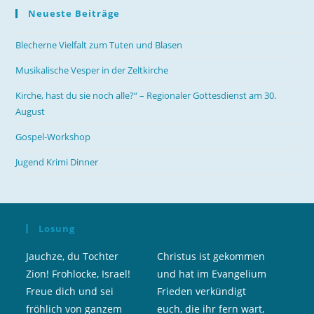
Neueste Beiträge
Blecherne Vielfalt zum Tuten und Blasen
Musikalische Vesper in der Zeltkirche
Kirche, hast du sie noch alle?“ – Regionaler Gottesdienst am 30.
August
Gospel-Workshop
Jugend Krimi Dinner
Losung
Jauchze, du Tochter
Christus ist gekommen
Zion! Frohlocke, Israel!
und hat im Evangelium
Freue dich und sei
Frieden verkündigt
fröhlich von ganzem
euch, die ihr fern wart,