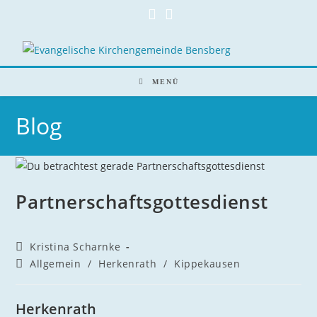
Zum
Inhalt
springen
MENÜ
Blog
Partnerschaftsgottesdienst
Beitrags-
Kristina Scharnke
Autor:
Beitrags-
Allgemein
/
Herkenrath
/
Kippekausen
Kategorie:
Herkenrath