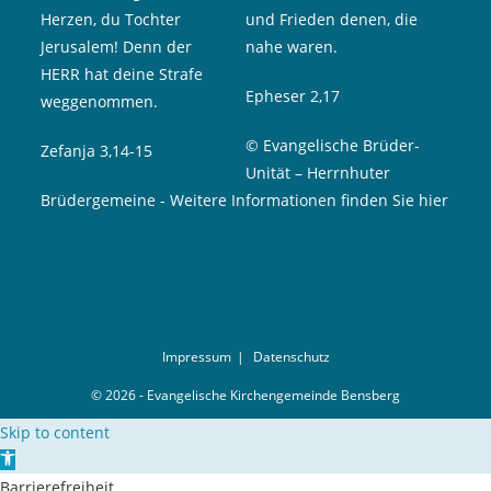
Herzen, du Tochter
und Frieden denen, die
Jerusalem! Denn der
nahe waren.
HERR hat deine Strafe
Epheser 2,17
weggenommen.
© Evangelische Brüder-
Zefanja 3,14-15
Unität – Herrnhuter
Brüdergemeine
-
Weitere Informationen finden Sie hier
Impressum
Datenschutz
© 2026 - Evangelische Kirchengemeinde Bensberg
Skip to content
Open toolbar
Barrierefreiheit