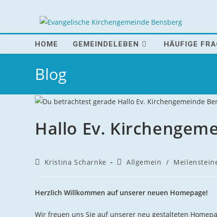
Zum
Inhalt
springen
HOME
GEMEINDELEBEN
HÄUFIGE FR
Blog
Hallo Ev. Kirchengem
Beitrags-
Beitrags-
Kristina Scharnke
Allgemein
/
Meilenstein
Autor:
Kategorie:
Herzlich Willkommen auf unserer neuen Homepage!
Wir freuen uns Sie auf unserer neu gestalteten Home