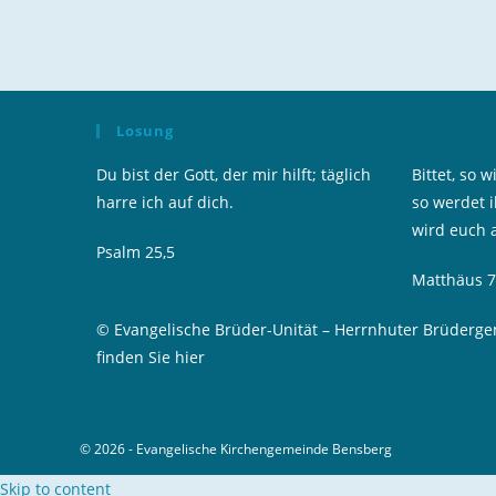
Namen
E-
oder
Mail-
Benutzernamen
Adresse
zum
zum
Losung
Kommentieren
Kommentier
ein
ein
Du bist der Gott, der mir hilft; täglich
Bittet, so 
harre ich auf dich.
so werdet i
wird euch 
Psalm 25,5
Matthäus 7
© Evangelische Brüder-Unität – Herrnhuter Brüderg
finden Sie hier
© 2026 - Evangelische Kirchengemeinde Bensberg
Skip to content