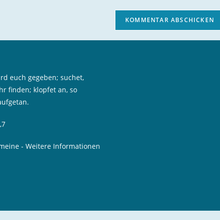
Website-
URL
ein
(optional)
en
wird euch gegeben; suchet,
hr finden; klopfet an, so
aufgetan.
,7
emeine
-
Weitere Informationen