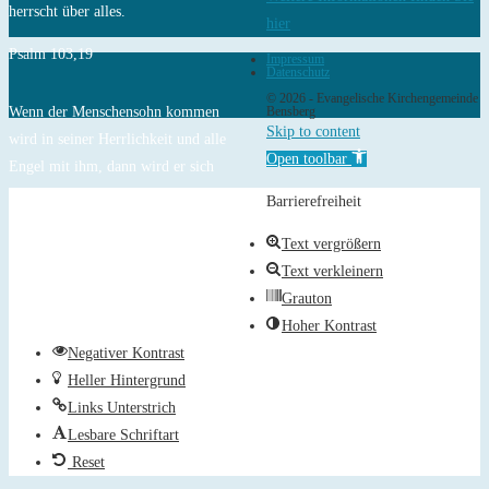
herrscht über alles.
hier
Psalm 103,19
Impressum
Datenschutz
© 2026 - Evangelische Kirchengemeinde
Wenn der Menschensohn kommen
Bensberg
Skip to content
wird in seiner Herrlichkeit und alle
Open toolbar
Engel mit ihm, dann wird er sich
setzen auf den Thron seiner
Barrierefreiheit
Herrlichkeit, und alle Völker werden
Text vergrößern
vor ihm versammelt werden.
Text verkleinern
Matthäus 25,31-32
Grauton
Hoher Kontrast
Negativer Kontrast
Heller Hintergrund
Links Unterstrich
Lesbare Schriftart
Reset