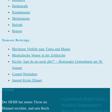
Herkenrath
Kippekausen
Meilensteine
Refrath
Region
Neueste Beiträge
Blecherne Vielfalt zum Tuten und Blasen
Musikalische Vesper in der Zeltkirche
Kirche, hast du sie noch alle?“ – Regionaler Gottesdienst am 30.
August
Gospel-Workshop
Jugend Krimi Dinner
Losung
© Evangelische Brüder-Unität –
Der HERR hat seinen Thron im
Herrnhuter Brüdergemeine
-
Himmel errichtet, und sein Reich
Weitere Informationen finden Sie