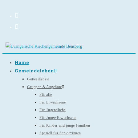
Zum
Inhalt
springen
Home
Gemeindeleben
Gottesdienste
Gruppen & Angebote
Für alle
Für Erwachsene
Für Jugendliche
Für Junge Erwachsene
Für Kinder und junge Familien
Speziell für Senior*innen