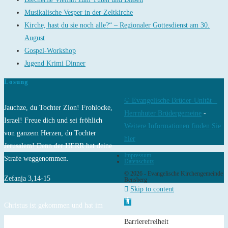
Musikalische Vesper in der Zeltkirche
Kirche, hast du sie noch alle?“ – Regionaler Gottesdienst am 30.
August
Gospel-Workshop
Jugend Krimi Dinner
Losung
© Evangelische Brüder-Unität –
Jauchze, du Tochter Zion! Frohlocke,
Herrnhuter Brüdergemeine
-
Israel! Freue dich und sei fröhlich
Weitere Informationen finden Sie
von ganzem Herzen, du Tochter
hier
Jerusalem! Denn der HERR hat deine
Impressum
Strafe weggenommen.
Datenschutz
© 2026 - Evangelische Kirchengemeinde
Zefanja 3,14-15
Bensberg
Skip to content
Open toolbar
Christus ist gekommen und hat im
Evangelium Frieden verkündigt euch,
Barrierefreiheit