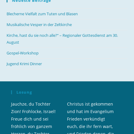
Neueste Beiträge
Blecherne Vielfalt zum Tuten und Blasen
Musikalische Vesper in der Zeltkirche
Kirche, hast du sie noch alle?“ – Regionaler Gottesdienst am 30.
August
Gospel-Workshop
Jugend Krimi Dinner
Losung
Jauchze, du Tochter
Christus ist gekommen
Zion! Frohlocke, Israel!
und hat im Evangelium
Freue dich und sei
Frieden verkündigt
fröhlich von ganzem
euch, die ihr fern wart,
Herzen, du Tochter
und Frieden denen, die