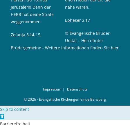
Jerusalem! Denn der
nahe waren.
HERR hat deine Strafe
Epheser 2,17
weggenommen.
© Evangelische Brüder-
Zefanja 3,14-15
Unität – Herrnhuter
Brüdergemeine
-
Weitere Informationen finden Sie hier
Impressum
Datenschutz
© 2026 - Evangelische Kirchengemeinde Bensberg
Skip to content
Open toolbar
Barrierefreiheit