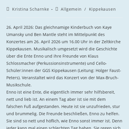
Beitrags-
Beitrags-
Kristina Scharnke
Allgemein
/
Kippekausen
Autor:
Kategorie:
26. April 2026: Das gleichnamige Kinderbuch von Kaye
Umansky und Ben Mantle steht im Mittelpunkt des
Konzertes am 26. April 2026 um 16.00 Uhr in der Zeltkirche
Kippekausen. Musikalisch umgesetzt wird die Geschichte
über die Ente Enno und ihre Freunde von Klaus
Schlossmacher (Perkussionsinstrumente) und Cello-
Schüler:innen der GGS Kippekausen (Leitung: Holger Faust-
Peters). Veranstaltet wird das Konzert von der Max-Bruch-
Musikschule.
Enno ist eine Ente, die eigentlich immer sehr hilfsbereit,
nett und lieb ist. An einem Tag aber ist sie mit dem
falschen Fuß aufgestanden. Heute ist sie unzufrieden, stur
und brummelig. Die Freunde beschließen, Enno zu helfen.
Sie sind so nett und höflich, wie Enno sonst immer ist. Denn
jeder kann mal einen schlechten Tag haben. Sie regen sich