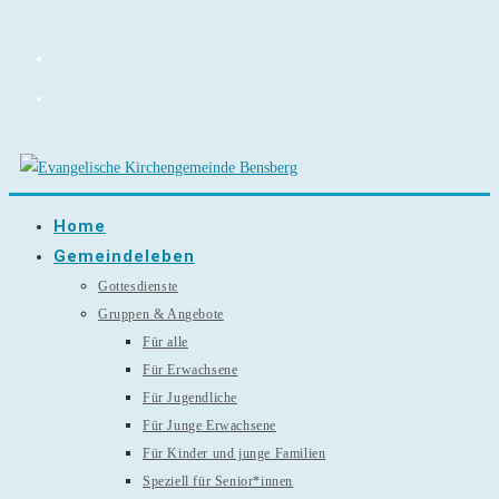
Zum
Inhalt
springen
Home
Gemeindeleben
Gottesdienste
Gruppen & Angebote
Für alle
Für Erwachsene
Für Jugendliche
Für Junge Erwachsene
Für Kinder und junge Familien
Speziell für Senior*innen