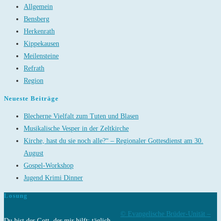
Allgemein
Bensberg
Herkenrath
Kippekausen
Meilensteine
Refrath
Region
Neueste Beiträge
Blecherne Vielfalt zum Tuten und Blasen
Musikalische Vesper in der Zeltkirche
Kirche, hast du sie noch alle?“ – Regionaler Gottesdienst am 30.
August
Gospel-Workshop
Jugend Krimi Dinner
Losung
© Evangelische Brüder-Unität –
Du bist der Gott, der mir hilft; täglich