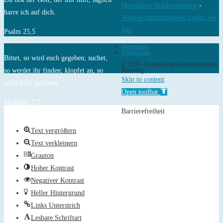
Herrnhuter Brüdergemeine
-
harre ich auf dich.
Weitere Informationen finden Sie
hier
Psalm 25,5
Impressum
Datenschutz
Bittet, so wird euch gegeben; suchet,
© 2026 - Evangelische Kirchengemeinde
so werdet ihr finden; klopfet an, so
Bensberg
Skip to content
wird euch aufgetan.
Open toolbar
Matthäus 7,7
Barrierefreiheit
Text vergrößern
Text verkleinern
Grauton
Hoher Kontrast
Negativer Kontrast
Heller Hintergrund
Links Unterstrich
Lesbare Schriftart