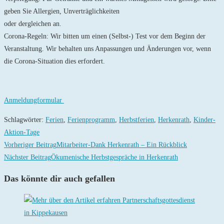
geben Sie Allergien, Unverträglichkeiten
oder dergleichen an.
Corona-Regeln: Wir bitten um einen (Selbst-) Test vor dem Beginn der
Veranstaltung. Wir behalten uns Anpassungen und Änderungen vor, wenn
die Corona-Situation dies erfordert.
Anmeldungformular
Schlagwörter
:
Ferien
,
Ferienprogramm
,
Herbstferien
,
Herkenrath
,
Kinder-
Aktion-Tage
Weitere
Vorheriger Beitrag
Mitarbeiter-Dank Herkenrath – Ein Rückblick
Artikel
Nächster Beitrag
Ökumenische Herbstgespräche in Herkenrath
ansehen
Das könnte dir auch gefallen