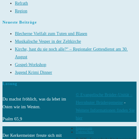
Refrath
Region
Neueste Beiträge
Blecherne Vielfalt zum Tuten und Blasen
Musikalische Vesper in der Zeltkirche
Kirche, hast du sie noch alle?“ – Regionaler Gottesdienst am 30.
August
Gospel-Workshop
Jugend Krimi Dinner
Losung
© Evangelische Brüder-Unität –
Du machst fröhlich, was da lebet im
Herrnhuter Brüdergemeine
-
Osten wie im Westen.
Weitere Informationen finden Sie
hier
Psalm 65,9
Impressum
Datenschutz
Der Kerkermeister freute sich mit