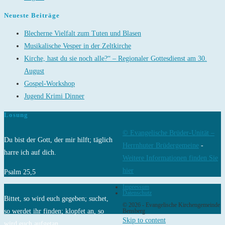
Neueste Beiträge
Blecherne Vielfalt zum Tuten und Blasen
Musikalische Vesper in der Zeltkirche
Kirche, hast du sie noch alle?“ – Regionaler Gottesdienst am 30.
August
Gospel-Workshop
Jugend Krimi Dinner
Losung
© Evangelische Brüder-Unität –
Du bist der Gott, der mir hilft; täglich
Herrnhuter Brüdergemeine
-
harre ich auf dich.
Weitere Informationen finden Sie
hier
Psalm 25,5
Impressum
Datenschutz
Bittet, so wird euch gegeben; suchet,
© 2026 - Evangelische Kirchengemeinde
so werdet ihr finden; klopfet an, so
Bensberg
Skip to content
wird euch aufgetan.