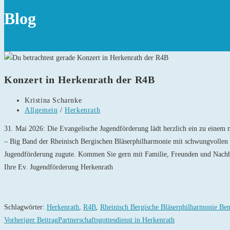
Blog
Konzert in Herkenrath der R4B
Beitrags-
Kristina Scharnke
Autor:
Beitrags-
Allgemein
/
Herkenrath
Kategorie:
31. Mai 2026: Die Evangelische Jugendförderung lädt herzlich ein zu einem 
– Big Band der Rheinisch Bergischen Bläserphilharmonie mit schwungvollen 
Jugendförderung zugute. Kommen Sie gern mit Familie, Freunden und Nachb
Ihre Ev. Jugendförderung Herkenrath
Schlagwörter
:
Herkenrath
,
R4B
,
Rheinisch Bergische Bläserphilharmonie Ben
Weitere
Vorheriger Beitrag
Partnerschaftsgottesdienst in Herkenrath