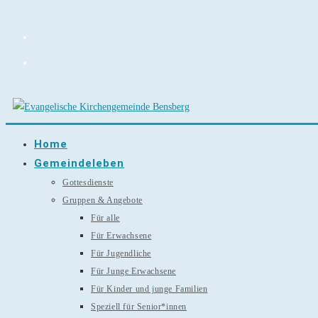
Zum
Inhalt
springen
Home
Gemeindeleben
Gottesdienste
Gruppen & Angebote
Für alle
Für Erwachsene
Für Jugendliche
Für Junge Erwachsene
Für Kinder und junge Familien
Speziell für Senior*innen