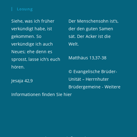
Losung
Siehe, was ich früher
Der Menschensohn ist’s,
verkündigt habe, ist
der den guten Samen
gekommen. So
sät. Der Acker ist die
verkündige ich auch
Welt.
Neues; ehe denn es
Matthäus 13,37-38
sprosst, lasse ich’s euch
hören.
© Evangelische Brüder-
Unität – Herrnhuter
Jesaja 42,9
Brüdergemeine
-
Weitere
Informationen finden Sie hier