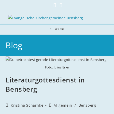
Zum
Inhalt
springen
MENÜ
Blog
Foto: Julius Erler
Literaturgottesdienst in
Bensberg
Beitrags-
Beitrags-
Kristina Scharnke
Allgemein
/
Bensberg
Autor:
Kategorie: