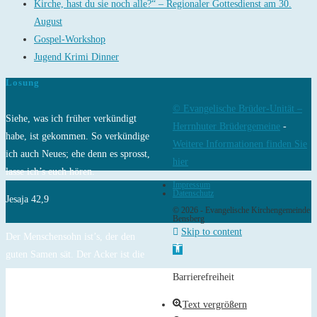
Kirche, hast du sie noch alle?“ – Regionaler Gottesdienst am 30.
August
Gospel-Workshop
Jugend Krimi Dinner
Losung
© Evangelische Brüder-Unität –
Siehe, was ich früher verkündigt
Herrnhuter Brüdergemeine
-
habe, ist gekommen. So verkündige
Weitere Informationen finden Sie
ich auch Neues; ehe denn es sprosst,
hier
lasse ich’s euch hören.
Impressum
Datenschutz
Jesaja 42,9
© 2026 - Evangelische Kirchengemeinde
Bensberg
Skip to content
Der Menschensohn ist’s, der den
Open toolbar
guten Samen sät. Der Acker ist die
Welt.
Barrierefreiheit
Matthäus 13,37-38
Text vergrößern