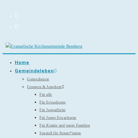
Zum
Inhalt
springen
Home
Gemeindeleben
Gottesdienste
Gruppen & Angebote
Für alle
Für Erwachsene
Für Jugendliche
Für Junge Erwachsene
Für Kinder und junge Familien
Speziell für Senior*innen