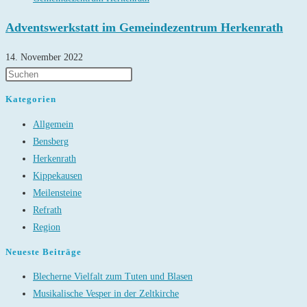
Adventswerkstatt im Gemeindezentrum Herkenrath
14. November 2022
Kategorien
Allgemein
Bensberg
Herkenrath
Kippekausen
Meilensteine
Refrath
Region
Neueste Beiträge
Blecherne Vielfalt zum Tuten und Blasen
Musikalische Vesper in der Zeltkirche