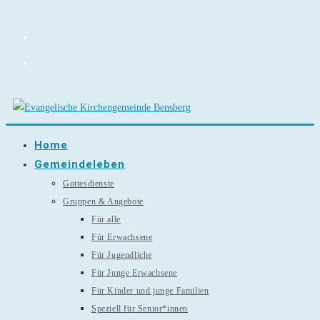
Zum
Inhalt
springen
Home
Gemeindeleben
Gottesdienste
Gruppen & Angebote
Für alle
Für Erwachsene
Für Jugendliche
Für Junge Erwachsene
Für Kinder und junge Familien
Speziell für Senior*innen