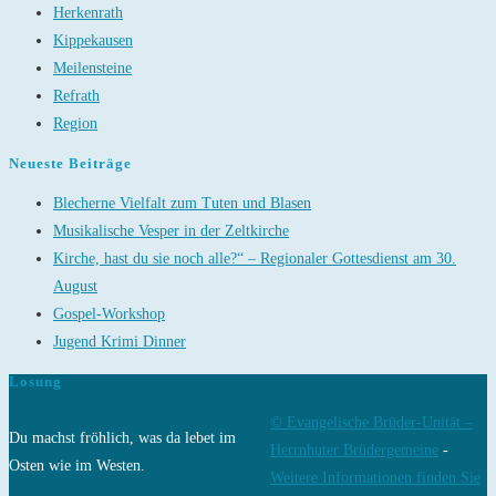
Herkenrath
Kippekausen
Meilensteine
Refrath
Region
Neueste Beiträge
Blecherne Vielfalt zum Tuten und Blasen
Musikalische Vesper in der Zeltkirche
Kirche, hast du sie noch alle?“ – Regionaler Gottesdienst am 30.
August
Gospel-Workshop
Jugend Krimi Dinner
Losung
© Evangelische Brüder-Unität –
Du machst fröhlich, was da lebet im
Herrnhuter Brüdergemeine
-
Osten wie im Westen.
Weitere Informationen finden Sie