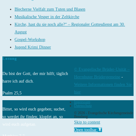
Blecherne Vielfalt zum Tuten und Blasen
Musikalische Vesper in der Zeltkirche
Kirche, hast du sie noch alle?“ – Regionaler Gottesdienst am 30.
August
Gospel-Workshop
Jugend Krimi Dinner
Losung
© Evangelische Brüder-Unität –
Du bist der Gott, der mir hilft; täglich
Herrnhuter Brüdergemeine
-
harre ich auf dich.
Weitere Informationen finden Sie
hier
Psalm 25,5
Impressum
Datenschutz
Bittet, so wird euch gegeben; suchet,
© 2026 - Evangelische Kirchengemeinde
so werdet ihr finden; klopfet an, so
Bensberg
Skip to content
wird euch aufgetan.
Open toolbar