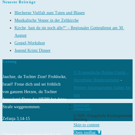
Neueste Beiträge
Blecherne Vielfalt zum Tuten und Blasen
Musikalische Vesper in der Zeltkirche
Kirche, hast du sie noch alle?“ – Regionaler Gottesdienst am 30.
August
Gospel-Workshop
Jugend Krimi Dinner
Losung
© Evangelische Brüder-Unität –
Jauchze, du Tochter Zion! Frohlocke,
Herrnhuter Brüdergemeine
-
Israel! Freue dich und sei fröhlich
Weitere Informationen finden Sie
von ganzem Herzen, du Tochter
hier
Jerusalem! Denn der HERR hat deine
Impressum
Strafe weggenommen.
Datenschutz
© 2026 - Evangelische Kirchengemeinde
Zefanja 3,14-15
Bensberg
Skip to content
Open toolbar
Christus ist gekommen und hat im