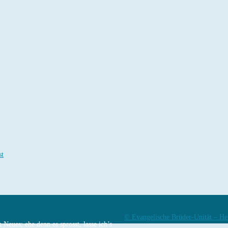
st
© Evangelische Brüder-Unität – He
Neues; ehe denn es sprosst, lasse ich’s