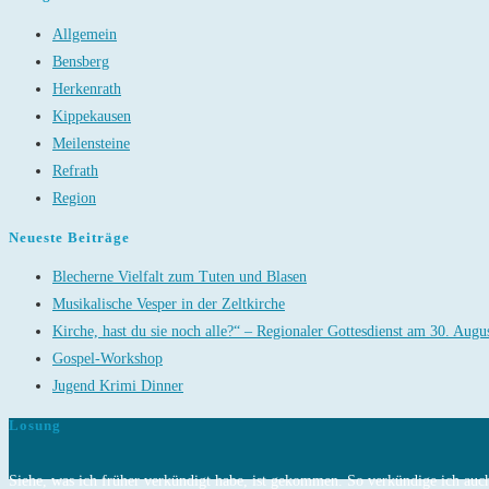
Allgemein
Bensberg
Herkenrath
Kippekausen
Meilensteine
Refrath
Region
Neueste Beiträge
Blecherne Vielfalt zum Tuten und Blasen
Musikalische Vesper in der Zeltkirche
Kirche, hast du sie noch alle?“ – Regionaler Gottesdienst am 30. Augu
Gospel-Workshop
Jugend Krimi Dinner
Losung
Siehe, was ich früher verkündigt habe, ist gekommen. So verkündige ich auch 