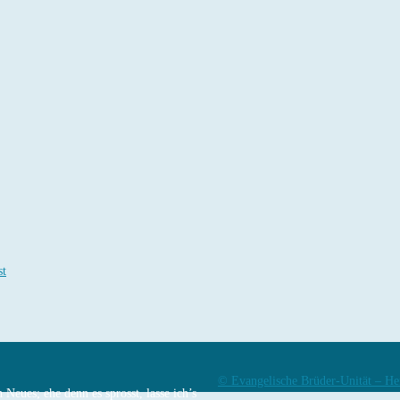
st
© Evangelische Brüder-Unität – He
Neues; ehe denn es sprosst, lasse ich’s