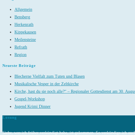
Allgemein
Bensberg
Herkenrath
Kippekausen
Meilensteine
Refrath
Region
Neueste Beiträge
Blecherne Vielfalt zum Tuten und Blasen
Musikalische Vesper in der Zeltkirche
Kirche, hast du sie noch alle?“ – Regionaler Gottesdienst am 30. Augu
Gospel-Workshop
Jugend Krimi Dinner
Losung
Siehe, was ich früher verkündigt habe, ist gekommen. So verkündige ich auch 