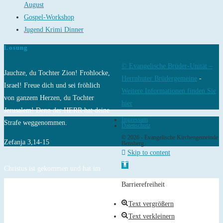
August
Gospel-Workshop
Jugend Krimi Dinner
Losung
© Evangelische Brüder-Unität –
Jauchze, du Tochter Zion! Frohlocke,
Herrnhuter Brüdergemeine
-
Israel! Freue dich und sei fröhlich
Weitere Informationen finden Sie
von ganzem Herzen, du Tochter
hier
Jerusalem! Denn der HERR hat deine
Impressum
Strafe weggenommen.
Datenschutz
© 2026 - Evangelische Kirchengemeinde
Zefanja 3,14-15
Bensberg
Skip to content
Open toolbar
Christus ist gekommen und hat im
Evangelium Frieden verkündigt euch,
Barrierefreiheit
die ihr fern wart, und Frieden denen,
Text vergrößern
die nahe waren.
Text verkleinern