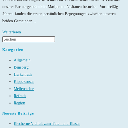
unserer Partnergemeinde in Marijampolė/Litauen besuchen. Vor dreißig
Jahren fanden die ersten persönlichen Begegnungen zwischen unseren
beiden Gemeinden…
Besuch
Weiterlesen
aus
Marijampolė
Kategorien
kommt
Allgemein
Bensberg
Herkenrath
Kippekausen
Meilensteine
Refrath
Region
Neueste Beiträge
Blecherne Vielfalt zum Tuten und Blasen