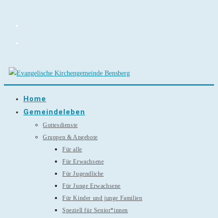
Zum
Inhalt
springen
Home
Gemeindeleben
Gottesdienste
Gruppen & Angebote
Für alle
Für Erwachsene
Für Jugendliche
Für Junge Erwachsene
Für Kinder und junge Familien
Speziell für Senior*innen