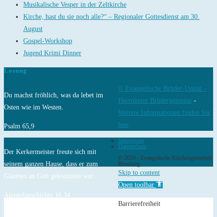
Musikalische Vesper in der Zeltkirche
Kirche, hast du sie noch alle?“ – Regionaler Gottesdienst am 30.
August
Gospel-Workshop
Jugend Krimi Dinner
Losung
© Evangelische Brüder-Unität –
Du machst fröhlich, was da lebet im
Herrnhuter Brüdergemeine
-
Osten wie im Westen.
Weitere Informationen finden Sie
hier
Psalm 65,9
Impressum
Datenschutz
Der Kerkermeister freute sich mit
© 2026 - Evangelische Kirchengemeinde
seinem ganzen Hause, dass er zum
Bensberg
Skip to content
Glauben an Gott gekommen war.
Open toolbar
Apostelgeschichte 16,34
Barrierefreiheit