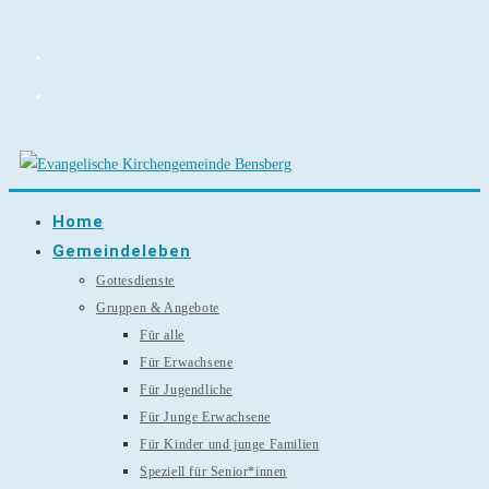
Zum
Inhalt
springen
Home
Gemeindeleben
Gottesdienste
Gruppen & Angebote
Für alle
Für Erwachsene
Für Jugendliche
Für Junge Erwachsene
Für Kinder und junge Familien
Speziell für Senior*innen