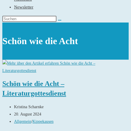
Newsletter
Schön wie die Acht
Schön wie die Acht –
Literaturgottesdienst
Beitrags-
Kristina Scharnke
Autor:
Beitrag
20. August 2024
veröffentlicht:
Beitrags-
Allgemein
/
Kippekausen
Kategorie: