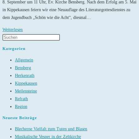
8. September um 11 Uhr, Ev. Kirche Bensberg. Nach dem Erfolg am 5. Mai
in Kippekausen feiern wir eine Neuauflage des Literaturgottesdienstes zu
dem Jugendbuch „Schön wie die Acht“, diesmal…
Schön
Weiterlesen
wie
die
Kategorien
Acht
Allgemein
–
Bensberg
Literaturgottesdienst
Herkenrath
Kippekausen
Meilensteine
Refrath
Region
Neueste Beiträge
Blecherne Vielfalt zum Tuten und Blasen
Musikalische Vesper in der Zeltkirche