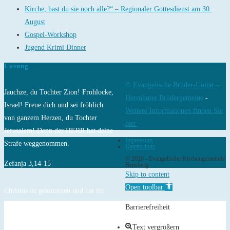
Kirche, hast du sie noch alle?“ – Regionaler Gottesdienst am 30.
August
Gospel-Workshop
Jugend Krimi Dinner
Losung
© Evangelische Brüder-Unität –
Jauchze, du Tochter Zion! Frohlocke,
Herrnhuter Brüdergemeine
-
Israel! Freue dich und sei fröhlich
Weitere Informationen finden Sie
von ganzem Herzen, du Tochter
hier
Jerusalem! Denn der HERR hat deine
Impressum
Strafe weggenommen.
Datenschutz
© 2026 - Evangelische Kirchengemeinde
Zefanja 3,14-15
Bensberg
Skip to content
Open toolbar
Christus ist gekommen und hat im
Evangelium Frieden verkündigt euch,
Barrierefreiheit
die ihr fern wart, und Frieden denen,
Text vergrößern
die nahe waren.