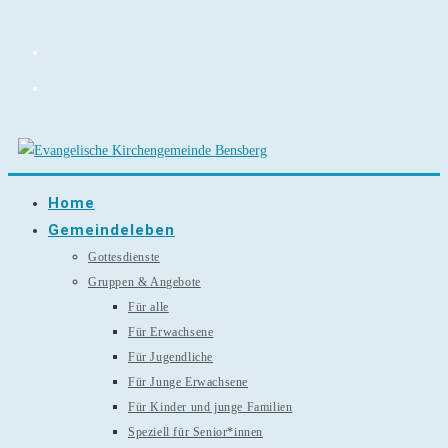
Zum
Inhalt
springen
Home
Gemeindeleben
Gottesdienste
Gruppen & Angebote
Für alle
Für Erwachsene
Für Jugendliche
Für Junge Erwachsene
Für Kinder und junge Familien
Speziell für Senior*innen