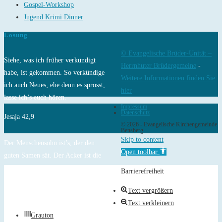
Gospel-Workshop
Jugend Krimi Dinner
Losung
© Evangelische Brüder-Unität –
Siehe, was ich früher verkündigt
Herrnhuter Brüdergemeine
-
habe, ist gekommen. So verkündige
Weitere Informationen finden Sie
ich auch Neues; ehe denn es sprosst,
hier
lasse ich’s euch hören.
Impressum
Datenschutz
Jesaja 42,9
© 2026 - Evangelische Kirchengemeinde
Bensberg
Skip to content
Der Menschensohn ist’s, der den
Open toolbar
guten Samen sät. Der Acker ist die
Welt.
Barrierefreiheit
Matthäus 13,37-38
Text vergrößern
Text verkleinern
Grauton