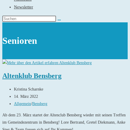
Newsletter
Senioren
Altenklub Bensberg
Beitrags-
Kristina Scharnke
Autor:
Beitrag
14. März 2022
veröffentlicht:
Beitrags-
Allgemein
/
Bensberg
Kategorie:
Ab dem 23. März startet der Altenclub Bensberg wieder mit seinen Treffen
im Gemeindezentrum in Bensberg! Lore Bertrand, Gretel Diekmann, Anke
Steg & Team freuen sich auf Ihr Kommen!