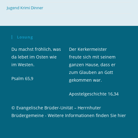
Jugend Krimi Dinner
Losung
Du machst fröhlich, was
Der Kerkermeister
da lebet im Osten wie
freute sich mit seinem
im Westen.
ganzen Hause, dass er
zum Glauben an Gott
Psalm 65,9
gekommen war.
Apostelgeschichte 16,34
© Evangelische Brüder-Unität – Herrnhuter
Brüdergemeine
-
Weitere Informationen finden Sie hier