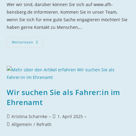
Wer wir sind, darüber können Sie sich auf www.afh-
bensberg.de informieren. Kommen Sie in unser Team,
wenn Sie sich für eine gute Sache engagieren möchten! Sie
haben gerne Kontakt zu Menschen,…
Wir,
Weiterlesen
Die
Alten-
Und
Familienhilfe
Bensberg
E.V.,
Suchen
Sie
!
Wir suchen Sie als Fahrer:in im
Ehrenamt
Beitrags-
Beitrag
Kristina Scharnke
1. April 2025
Autor:
veröffentlicht:
Beitrags-
Allgemein
/
Refrath
Kategorie: