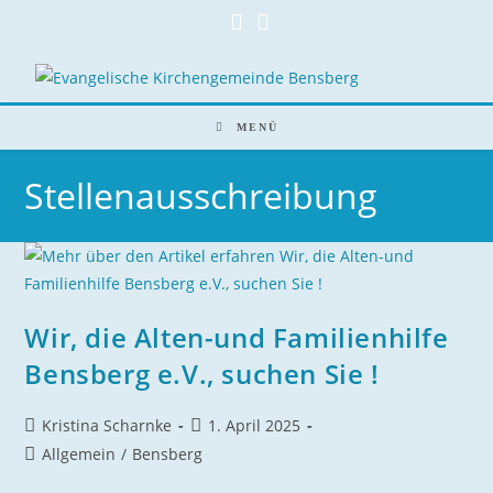
Zum
Inhalt
springen
MENÜ
Stellenausschreibung
Wir, die Alten-und Familienhilfe
Bensberg e.V., suchen Sie !
Beitrags-
Beitrag
Kristina Scharnke
1. April 2025
Autor:
veröffentlicht:
Beitrags-
Allgemein
/
Bensberg
Kategorie: