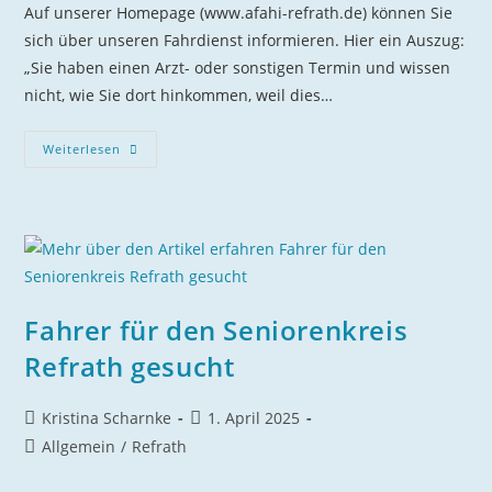
Auf unserer Homepage (www.afahi-refrath.de) können Sie
sich über unseren Fahrdienst informieren. Hier ein Auszug:
„Sie haben einen Arzt- oder sonstigen Termin und wissen
nicht, wie Sie dort hinkommen, weil dies…
Wir
Weiterlesen
Suchen
Sie
Als
Fahrer:in
Im
Ehrenamt
Fahrer für den Seniorenkreis
Refrath gesucht
Beitrags-
Beitrag
Kristina Scharnke
1. April 2025
Autor:
veröffentlicht:
Beitrags-
Allgemein
/
Refrath
Kategorie: