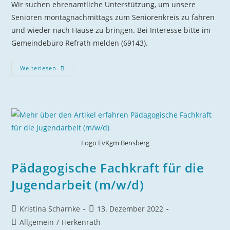
Wir suchen ehrenamtliche Unterstützung, um unsere
Senioren mon­tag­nach­mit­tags zum Seniorenkreis zu fahren
und wieder nach Hause zu bringen. Bei Interesse bitte im
Gemeindebüro Refrath melden (69143).
Fahrer
Weiterlesen
Für
Den
Seniorenkreis
Refrath
Gesucht
Logo EvKgm Bensberg
Pädagogische Fachkraft für die
Jugendarbeit (m/w/d)
Beitrags-
Beitrag
Kristina Scharnke
13. Dezember 2022
Autor:
veröffentlicht:
Beitrags-
Allgemein
/
Herkenrath