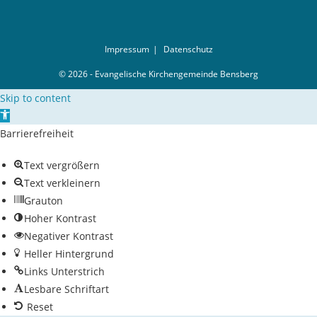
Impressum
Datenschutz
© 2026 - Evangelische Kirchengemeinde Bensberg
Skip to content
Open toolbar
Barrierefreiheit
Text vergrößern
Text verkleinern
Grauton
Hoher Kontrast
Negativer Kontrast
Heller Hintergrund
Links Unterstrich
Lesbare Schriftart
Reset