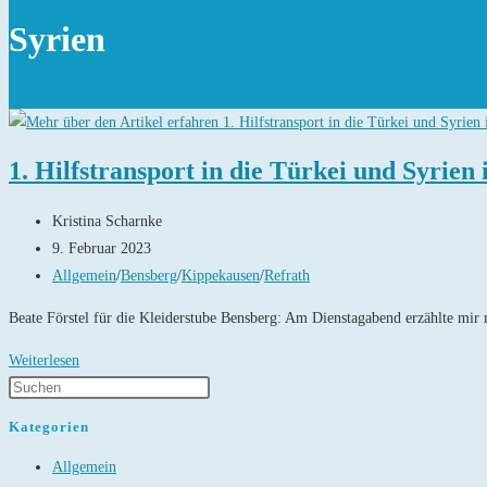
Syrien
1. Hilfstransport in die Türkei und Syrien 
Beitrags-
Kristina Scharnke
Autor:
Beitrag
9. Februar 2023
veröffentlicht:
Beitrags-
Allgemein
/
Bensberg
/
Kippekausen
/
Refrath
Kategorie:
Beate Förstel für die Kleiderstube Bensberg: Am Dienstagabend erzählte mir
1.
Weiterlesen
Hilfstransport
in
Kategorien
die
Allgemein
Türkei