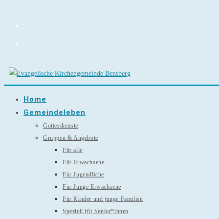
Zum
Inhalt
springen
Home
Gemeindeleben
Gottesdienste
Gruppen & Angebote
Für alle
Für Erwachsene
Für Jugendliche
Für Junge Erwachsene
Für Kinder und junge Familien
Speziell für Senior*innen