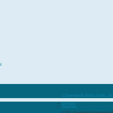
st
© Evangelische Brüder-Unität – He
Impressum
Datenschutz
© 2026 - Evangelische Kirchengemeinde 