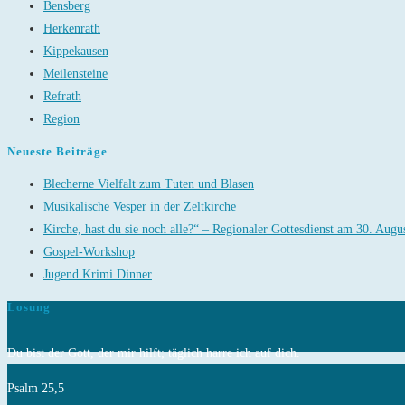
Bensberg
und
Herkenrath
Syrien
Kippekausen
ist
Meilensteine
unterwegs!
Refrath
Region
Neueste Beiträge
Blecherne Vielfalt zum Tuten und Blasen
Musikalische Vesper in der Zeltkirche
Kirche, hast du sie noch alle?“ – Regionaler Gottesdienst am 30. Augu
Gospel-Workshop
Jugend Krimi Dinner
Losung
Du bist der Gott, der mir hilft; täglich harre ich auf dich.
Psalm 25,5